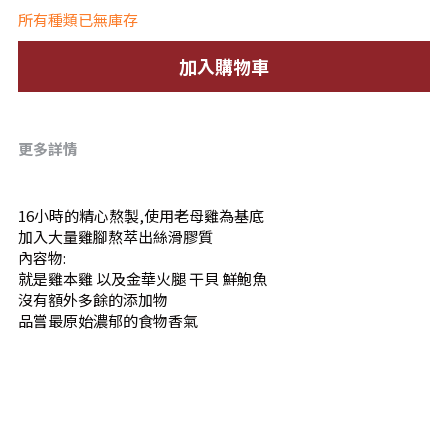
所有種類已無庫存
加入購物車
更多詳情
16小時的精心熬製,使用老母雞為基底
加入大量雞腳熬萃出絲滑膠質
內容物: 
就是雞本雞 以及金華火腿 干貝 鮮鮑魚
沒有額外多餘的添加物
品嘗最原始濃郁的食物香氣