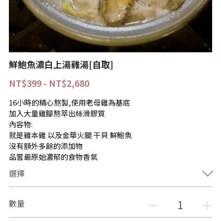
goodiescuisine@gmail.com
鮮鮑魚濃白上湯雞湯[自取]
線上訂位
NT$399 - NT$2,680
16小時的精心熬製,使用老母雞為基底
加入大量雞腳熬萃出絲滑膠質
內容物:
就是雞本雞 以及金華火腿 干貝 鮮鮑魚
沒有額外多餘的添加物
品嘗最原始濃郁的食物香氣
選擇
數量