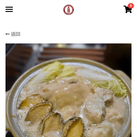
0
×
商品分類
線上預購好食
返回
首頁
所有商品分類
所有商品分類
年菜單點加購區
部落格
濃白上湯雞湯單點區
預訂
所有博客分類
人氣商品外帶
新聞採訪
菜單
部落客美食推薦
Instagram
菜單總覽
飲料調酒
登錄
搜索
（02) - 8771-8285