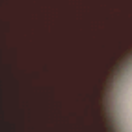
goodiescuisine@gmail.com
線上訂位