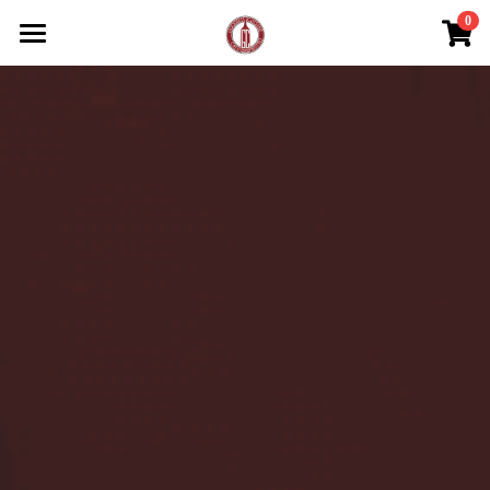
0
×
商品分類
線上預購好食
首頁
所有商品分類
所有商品分類
年菜單點加購區
部落格
濃白上湯雞湯單點區
預訂
所有博客分類
人氣商品外帶
新聞採訪
菜單
部落客美食推薦
Instagram
菜單總覽
飲料調酒
登錄
搜索
（02) - 8771-8285